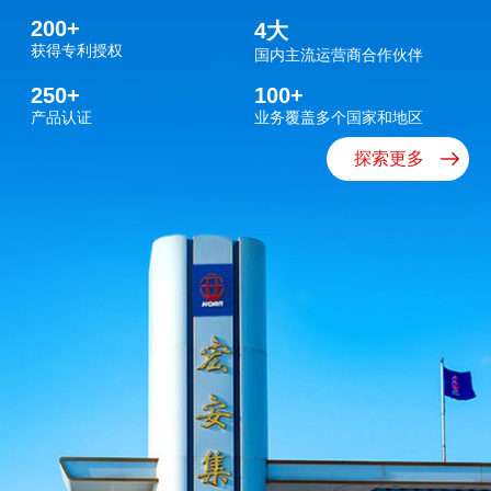
集团公司业务布局广泛，旗下拥有威海长和光导科技、威海威信
200
+
4
大
光纤科技、长和光缆、宏安通信电缆、合肥邦诺科技等多家全
获得专利授权
国内主流运营商合作伙伴
资、控股及合资企业。同时，集团研发实力雄厚，构筑了多层次
250
+
100
+
创新平台体系，包括国家级博士后科研工作站、国家认可CNAS
产品认证
业务覆盖多个国家和地区
实验室，以及省级企业技术中心和省级工程实验室，并设有多个
探索更多
市级研发机构，涵盖工程实验室、工程技术研究中心和工业设计
中心。
长期以来，公司全面实施科技创新、人才开发和外向带动三大战
略，始终坚持以科技领航企业发展，通过引进先进生产设备来消
化、吸收，进而创新、创造，大力提升自主创新能力，为100多
个国家和地区持续提供优质、稳定的产品和服务。