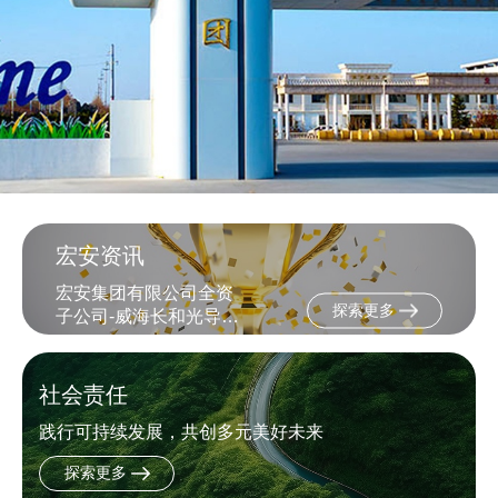
宏安资讯
宏安集团有限公司全资
探索更多
子公司-威海长和光导科
技有限公司被认定为“山
东省制造业单项冠军企
业”
社会责任
践行可持续发展，共创多元美好未来
探索更多