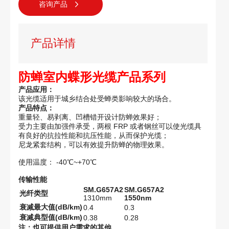
咨询产品
产品详情
防蝉室内蝶形光缆产品系列
产品应用：
该光缆适用于城乡结合处受蝉类影响较大的场合。
产品特点：
重量轻、易剥离、凹槽错开设计防蝉效果好；
受力主要由加强件承受，两根 FRP 或者钢丝可以使光缆具
有良好的抗拉性能和抗压性能，从而保护光缆；
尼龙紧套结构，可以有效提升防蝉的物理效果。
使用温度： -40℃~+70℃
传输性能
SM.G657A2
SM.G657A2
光纤类型
1310mm
1550nm
衰减最大值(dB/km)
0.4
0.3
衰减典型值(dB/km)
0.38
0.28
注：也可提供用户需求的其他